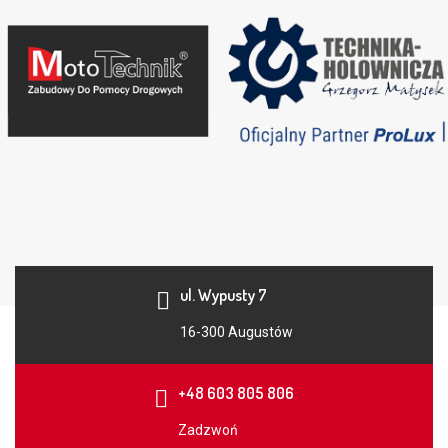
ul. Wypusty 7
16-300 Augustów
+48 603 805 806
Zadzwoń