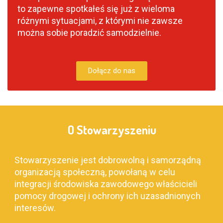
to zapewne spotkałeś się już z wieloma
różnymi sytuacjami, z którymi nie zawsze
można sobie poradzić samodzielnie.
Dołącz do nas
O Stowarzyszeniu
ną
Stowarzyszenie jest dobrowolną i samorządną
St
organizacją społeczną, powołaną w celu
or
i
integracji środowiska zawodowego właścicieli
in
h
pomocy drogowej i ochrony ich uzasadnionych
po
interesów.
in