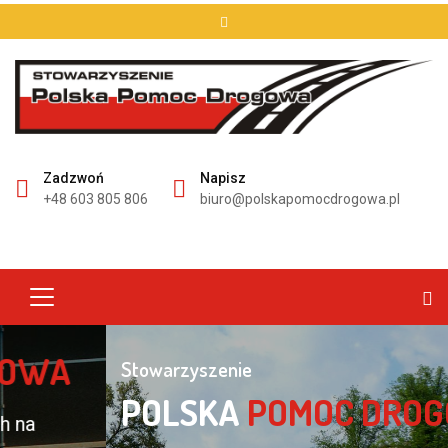
Zadzwoń
Napisz
+48 603 805 806
biuro@polskapomocdrogowa.pl
Stowarzyszenie
POLSKA
POMOC DROGOWA
Pomagamy przy wypadkach i kolizjach na