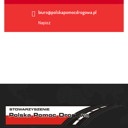
biuro@polskapomocdrogowa.pl
Napisz